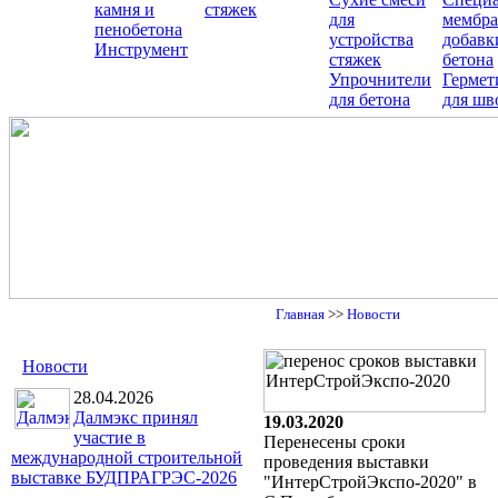
камня и
стяжек
для
мембра
пенобетона
устройства
добавк
Инструмент
стяжек
бетона
Упрочнители
Гермет
для бетона
для шв
Главная
>>
Новости
Новости
28.04.2026
Далмэкс принял
19.03.2020
участие в
Перенесены сроки
международной строительной
проведения выставки
выставке БУДПРАГРЭС-2026
"ИнтерСтройЭкспо-2020" в