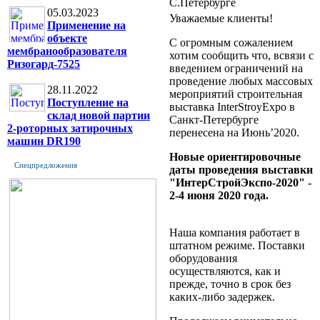
С.Петербурге
05.03.2023
Уважаемые клиенты!
Применение на
объекте
С огромным сожалением
мембранообразователя
хотим сообщить что, всвязи с
Ризогард-7525
введением ограничений на
проведение любых массовых
28.11.2022
мероприятий строительная
Поступление на
выставка
InterStroyExpo
в
склад новой партии
Санкт-Петербурге
2-роторных затирочных
перенесена на Июнь’2020.
машин DR190
Новые ориентировочные
Спецпредложения
даты проведения выставки
"ИнтерСтройЭкспо-2020" -
2-4 июня 2020 года.
Наша компания работает в
штатном режиме. Поставки
оборудования
осуществляются, как и
прежде, точно в срок без
каких-либо задержек.