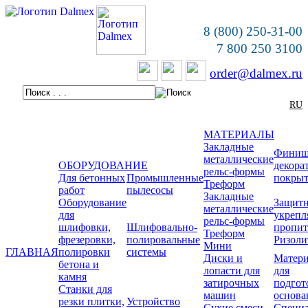
8 (800) 250-31-00
7 800 250 3100
order@dalmex.ru
RU
МАТЕРИАЛЫ
Закладные
Финиш
металлические
ОБОРУДОВАНИЕ
декора
рельс-формы
Для бетонных
Промышленные
покры
Треформ
работ
пылесосы
Закладные
Оборудование
Защитн
металлические
для
укреп
рельс-формы
шлифовки,
Шлифовально-
пропи
Треформ
фрезеровки,
полировальные
Ризоли
Мини
ГЛАВНАЯ
полировки
системы
Диски и
Матер
бетона и
лопасти для
для
камня
затирочных
подгот
Станки для
машин
основа
резки плитки,
Устройство
Сухие смеси
Специ