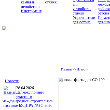
камня и
стяжек
для
мембра
пенобетона
устройства
добавк
Инструмент
стяжек
бетона
Упрочнители
Гермет
для бетона
для шв
Главная
>>
Новости
Новости
28.04.2026
Далмэкс принял
участие в
международной строительной
выставке БУДПРАГРЭС-2026