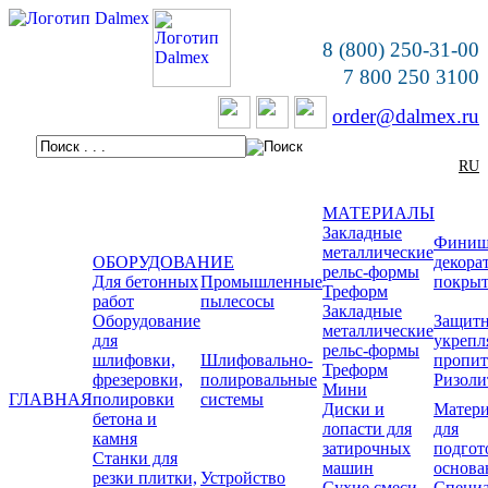
8 (800) 250-31-00
7 800 250 3100
order@dalmex.ru
RU
МАТЕРИАЛЫ
Закладные
Финиш
металлические
ОБОРУДОВАНИЕ
декора
рельс-формы
Для бетонных
Промышленные
покры
Треформ
работ
пылесосы
Закладные
Оборудование
Защитн
металлические
для
укреп
рельс-формы
шлифовки,
Шлифовально-
пропи
Треформ
фрезеровки,
полировальные
Ризоли
Мини
ГЛАВНАЯ
полировки
системы
Диски и
Матер
бетона и
лопасти для
для
камня
затирочных
подгот
Станки для
машин
основа
резки плитки,
Устройство
Сухие смеси
Специ