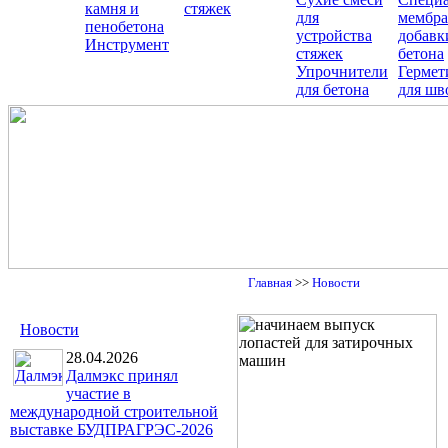
камня и
стяжек
для
мембра
пенобетона
устройства
добавк
Инструмент
стяжек
бетона
Упрочнители
Гермет
для бетона
для шв
Главная
>>
Новости
Новости
28.04.2026
Далмэкс принял
участие в
международной строительной
выставке БУДПРАГРЭС-2026