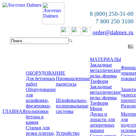
8 (800) 250-31-00
7 800 250 3100
order@dalmex.ru
RU
МАТЕРИАЛЫ
Закладные
Финиш
металлические
ОБОРУДОВАНИЕ
декора
рельс-формы
Для бетонных
Промышленные
покры
Треформ
работ
пылесосы
Закладные
Оборудование
Защитн
металлические
для
укреп
рельс-формы
шлифовки,
Шлифовально-
пропи
Треформ
фрезеровки,
полировальные
Ризоли
Мини
ГЛАВНАЯ
полировки
системы
Диски и
Матер
бетона и
лопасти для
для
камня
затирочных
подгот
Станки для
машин
основа
резки плитки,
Устройство
Сухие смеси
Специ