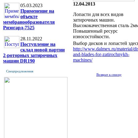
12.04.2013
05.03.2023
Применение на
Лопасти для всех видов
объекте
затирочных машин.
мембранообразователя
Высококачественная сталь 2мм
Ризогард-7525
Повышенный ресурс
износостойкости.
28.11.2022
Выбор дисков и лопастей здес
Поступление на
http://www.dalmex.ru/material/di
склад новой партии
and-blades-for-zatirochnykh-
2-роторных затирочных
machines/
машин DR190
Спецпредложения
Возврат к списку