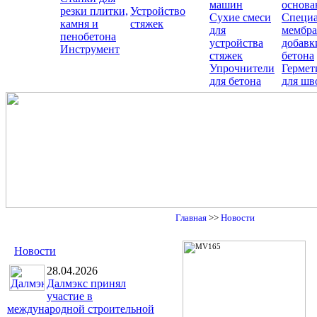
машин
основа
резки плитки,
Устройство
Сухие смеси
Специ
камня и
стяжек
для
мембра
пенобетона
устройства
добавк
Инструмент
стяжек
бетона
Упрочнители
Гермет
для бетона
для шв
Главная
>>
Новости
Новости
28.04.2026
Далмэкс принял
участие в
международной строительной