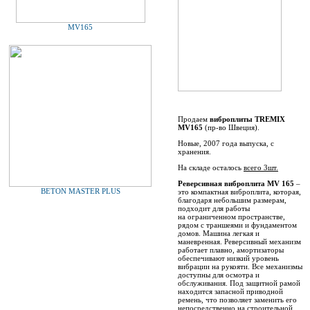
MV165
Продаем
виброплиты TREMIX
MV165
(пр-во Швеция).
Новые, 2007 года выпуска, с
хранения.
На складе осталось
всего 3шт.
Реверсивная виброплита MV 165
–
BETON MASTER PLUS
это компактная виброплита, которая,
благодаря небольшим размерам,
подходит для работы
на
ограниченном пространстве,
рядом с траншеями и фундаментом
домов. Машина легкая и
маневренная. Реверсивный механизм
работает плавно, амортизаторы
обеспечивают низкий уровень
вибрации на рукояти. Все механизмы
доступны для осмотра и
обслуживания. Под защитной рамой
находится запасной приводной
ремень, что позволяет заменить его
непосредственно на строительной