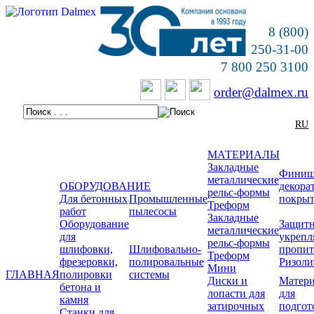
8 (800)
250-31-00
7 800 250 3100
order@dalmex.ru
RU
МАТЕРИАЛЫ
Закладные
Финиш
металлические
ОБОРУДОВАНИЕ
декора
рельс-формы
Для бетонных
Промышленные
покры
Треформ
работ
пылесосы
Закладные
Оборудование
Защитн
металлические
для
укреп
рельс-формы
шлифовки,
Шлифовально-
пропи
Треформ
фрезеровки,
полировальные
Ризоли
Мини
ГЛАВНАЯ
полировки
системы
Диски и
Матер
бетона и
лопасти для
для
камня
затирочных
подгот
Станки для