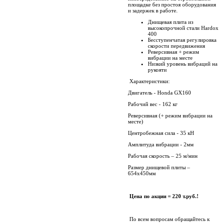
площадке без простоя оборудования
и задержек в работе.
Днищевая плита из
высокопрочной стали Hardox
400
Бесступенчатая регулировка
скорости передвижения
Реверсивная + режим
вибрации на месте
Низкий уровень вибраций на
рукояти
Характеристики:
Двигатель - Honda GX160
Рабочий вес - 162 кг
Реверсивная (+ режим вибрации на
месте)
Центробежная сила - 35 кН
Амплитуда вибрации - 2мм
Рабочая скорость – 25 м/мин
Размер днищевой плиты –
654х450мм
Цена по акции = 220 т.руб.!
По всем вопросам обращайтесь к