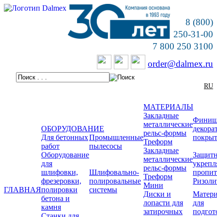
8 (800)
250-31-00
7 800 250 3100
order@dalmex.ru
RU
МАТЕРИАЛЫ
Закладные
Финиш
металлические
ОБОРУДОВАНИЕ
декора
рельс-формы
Для бетонных
Промышленные
покры
Треформ
работ
пылесосы
Закладные
Оборудование
Защитн
металлические
для
укреп
рельс-формы
шлифовки,
Шлифовально-
пропи
Треформ
фрезеровки,
полировальные
Ризоли
Мини
ГЛАВНАЯ
полировки
системы
Диски и
Матер
бетона и
лопасти для
для
камня
затирочных
подгот
Станки для