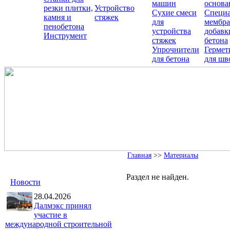
машин
основа
резки плитки,
Устройство
Сухие смеси
Специ
камня и
стяжек
для
мембра
пенобетона
устройства
добавк
Инструмент
стяжек
бетона
Упрочнители
Гермет
для бетона
для шв
Главная
>>
Материалы
Раздел не найден.
Новости
28.04.2026
Далмэкс принял
участие в
международной строительной