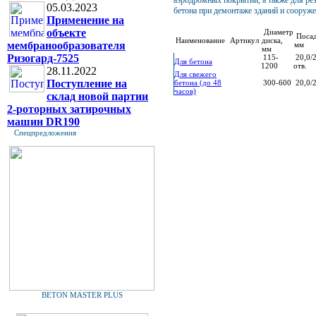
аэродромных покрытий, а также для ре
05.03.2023
бетона при демонтаже зданий и сооруже
Применение на
объекте
Диаметр
Посад
Наименование
Артикул
диска,
мембранообразователя
мм
мм
Ризогард-7525
115-
20,0/2
Для бетона
1200
отв.
28.11.2022
Для свежего
Поступление на
бетона (до 48
300-600
20,0/2
часов)
склад новой партии
2-роторных затирочных
машин DR190
Спецпредложения
BETON MASTER PLUS