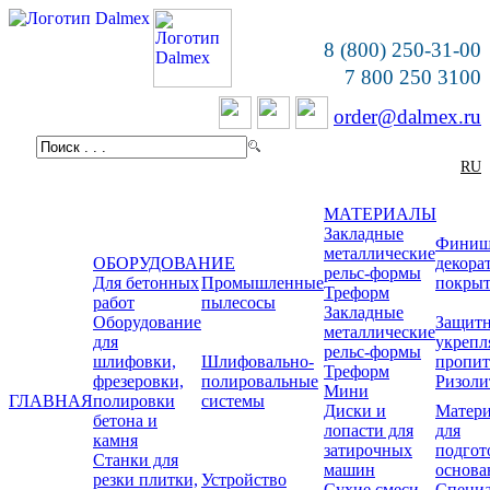
8 (800) 250-31-00
7 800 250 3100
order@dalmex.ru
RU
МАТЕРИАЛЫ
Закладные
Финиш
металлические
ОБОРУДОВАНИЕ
декора
рельс-формы
Для бетонных
Промышленные
покры
Треформ
работ
пылесосы
Закладные
Оборудование
Защитн
металлические
для
укреп
рельс-формы
шлифовки,
Шлифовально-
пропи
Треформ
фрезеровки,
полировальные
Ризоли
Мини
ГЛАВНАЯ
полировки
системы
Диски и
Матер
бетона и
лопасти для
для
камня
затирочных
подгот
Станки для
машин
основа
резки плитки,
Устройство
Сухие смеси
Специ