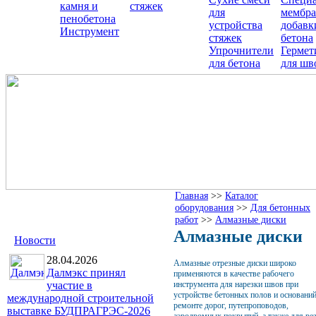
камня и
стяжек
для
мембра
пенобетона
устройства
добавк
Инструмент
стяжек
бетона
Упрочнители
Гермет
для бетона
для шв
Главная
>>
Каталог
оборудования
>>
Для бетонных
работ
>>
Алмазные диски
Алмазные диски
Новости
28.04.2026
Алмазные отрезные диски широко
Далмэкс принял
применяются в качестве рабочего
участие в
инструмента для нарезки швов при
устройстве бетонных полов и оснований
международной строительной
ремонте дорог, путепроповодов,
выставке БУДПРАГРЭС-2026