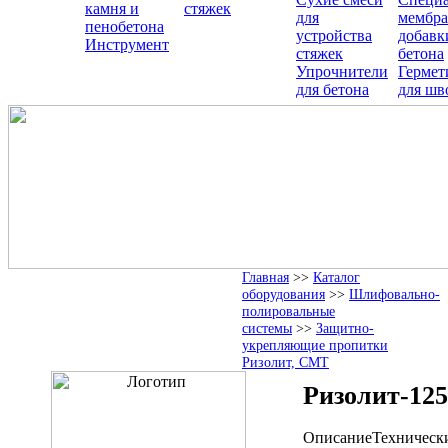
камня и
стяжек
для
мембра
пенобетона
устройства
добавк
Инструмент
стяжек
бетона
Упрочнители
Гермет
для бетона
для шв
Главная
>>
Каталог
оборудования
>>
Шлифовально-
полировальные
системы
>>
Защитно-
укрепляющие пропитки
Ризолит, СМТ
Ризолит-125
Описание
Техническ