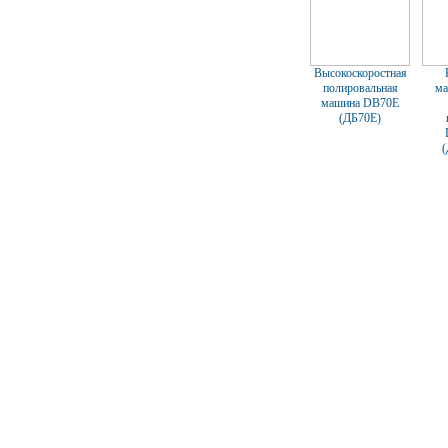
Высокоскоростная
полировальная
ма
машина DB70E
(ДБ70Е)
(