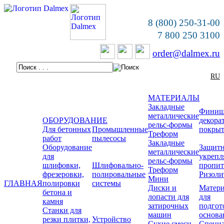
8 (800) 250-31-00
7 800 250 3100
order@dalmex.ru
RU
МАТЕРИАЛЫ
Закладные
Финиш
металлические
ОБОРУДОВАНИЕ
декора
рельс-формы
Для бетонных
Промышленные
покры
Треформ
работ
пылесосы
Закладные
Оборудование
Защитн
металлические
для
укреп
рельс-формы
шлифовки,
Шлифовально-
пропи
Треформ
фрезеровки,
полировальные
Ризоли
Мини
ГЛАВНАЯ
полировки
системы
Диски и
Матер
бетона и
лопасти для
для
камня
затирочных
подгот
Станки для
машин
основа
резки плитки,
Устройство
Сухие смеси
Специ