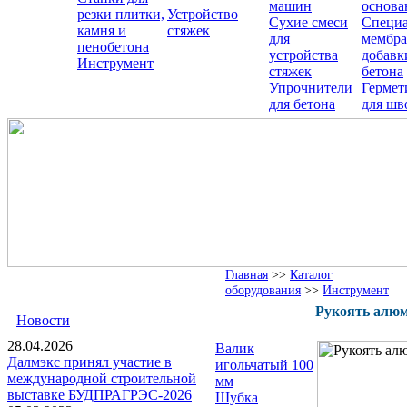
машин
основа
резки плитки,
Устройство
Сухие смеси
Специ
камня и
стяжек
для
мембра
пенобетона
устройства
добавк
Инструмент
стяжек
бетона
Упрочнители
Гермет
для бетона
для шв
Главная
>>
Каталог
оборудования
>>
Инструмент
Рукоять алюм
Новости
28.04.2026
Валик
Далмэкс принял участие в
игольчатый 100
международной строительной
мм
выставке БУДПРАГРЭС-2026
Шубка