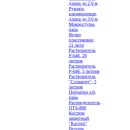
длина до 2,0 м
Рукоять
алюминиевая,
длина до 3,0 м
Мокроступы,
пара
Ведро
пластиковое,
21 литр
Растворитель
Р-646, 20
литров
Растворитель
Р-646, 5 литров
Растворитель
"Сольвент", 5
литров
Перчатки х/б,
пара
Распределитель
DTS-800
Костюм
защитный
"Каспер"
Ветошь