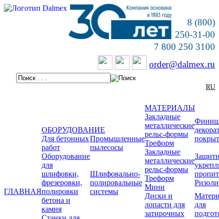
8 (800)
250-31-00
7 800 250 3100
order@dalmex.ru
RU
МАТЕРИАЛЫ
Закладные
Финиш
металлические
ОБОРУДОВАНИЕ
декора
рельс-формы
Для бетонных
Промышленные
покры
Треформ
работ
пылесосы
Закладные
Оборудование
Защитн
металлические
для
укреп
рельс-формы
шлифовки,
Шлифовально-
пропи
Треформ
фрезеровки,
полировальные
Ризоли
Мини
ГЛАВНАЯ
полировки
системы
Диски и
Матер
бетона и
лопасти для
для
камня
затирочных
подгот
Станки для